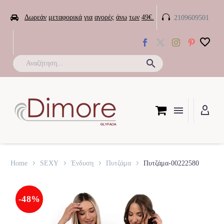


Δωρεάν
μεταφορικά
για
αγορές
άνω
των
49€.
2109609501

Home
SEXY
Ένδυση
Πυτζάμα
Πυτζάμα-00222580
-48%