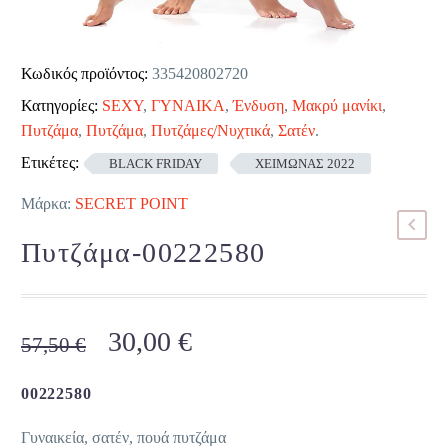
Κωδικός προϊόντος:
335420802720
Κατηγορίες:
SEXY
,
ΓΥΝΑΙΚΑ
,
Ένδυση
,
Μακρύ μανίκι
,
Πυτζάμα
,
Πυτζάμα
,
Πυτζάμες/Νυχτικά
,
Σατέν
.
Ετικέτες:
BLACK FRIDAY
ΧΕΙΜΩΝΑΣ 2022
Μάρκα:
SECRET POINT
Πυτζάμα-00222580
Original
Η
30,00
€
57,50
€
price
τρέχουσα
was:
τιμή
00222580
57,50 €.
είναι:
Γυναικεία, σατέν, πουά πυτζάμα