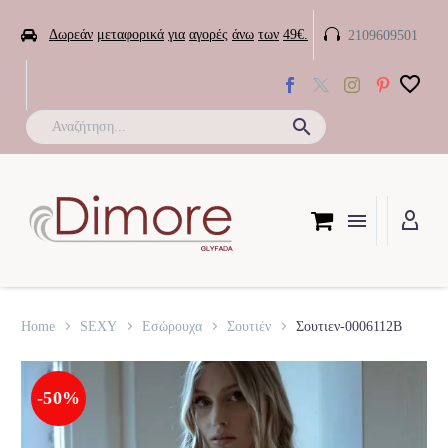


Δωρεάν
μεταφορικά
για
αγορές
άνω
των
49€.
2109609501

Home
SEXY
Εσώρουχα
Σουτιέν
Σουτιεν-0006112B
-50%