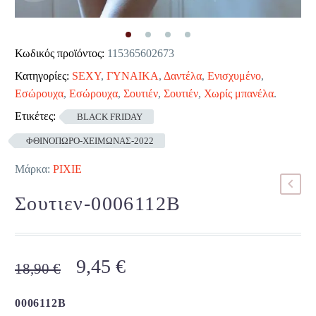
Κωδικός προϊόντος:
115365602673
Κατηγορίες:
SEXY
,
ΓΥΝΑΙΚΑ
,
Δαντέλα
,
Ενισχυμένο
,
Εσώρουχα
,
Εσώρουχα
,
Σουτιέν
,
Σουτιέν
,
Χωρίς μπανέλα
.
Ετικέτες:
BLACK FRIDAY
ΦΘΙΝΟΠΩΡΟ-ΧΕΙΜΩΝΑΣ-2022
Μάρκα:
PIXIE
Σουτιεν-0006112B
Original
Η
9,45
€
18,90
€
price
τρέχουσα
was:
τιμή
0006112B