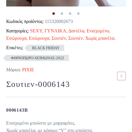
Κωδικός προϊόντος:
115320002673
Κατηγορίες:
SEXY
,
ΓΥΝΑΙΚΑ
,
Δαντέλα
,
Ενισχυμένο
,
Εσώρουχα
,
Εσώρουχα
,
Σουτιέν
,
Σουτιέν
,
Χωρίς μπανέλα
.
Ετικέτες:
BLACK FRIDAY
ΦΘΙΝΟΠΩΡΟ-ΧΕΙΜΩΝΑΣ-2022
Μάρκα:
PIXIE
Σουτιεν-0006143
0006143B
Ενισχυμένο μπούστο με μαργαρίτες.
Χωρίς μπανέλα, με κόψιμο “V” στο μπούστο.