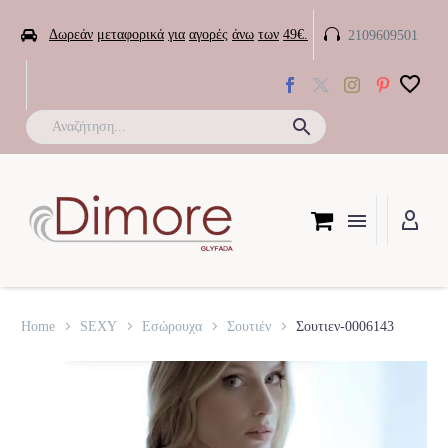


Δωρεάν
μεταφορικά
για
αγορές
άνω
των
49€.
2109609501

Home
SEXY
Εσώρουχα
Σουτιέν
Σουτιεν-0006143