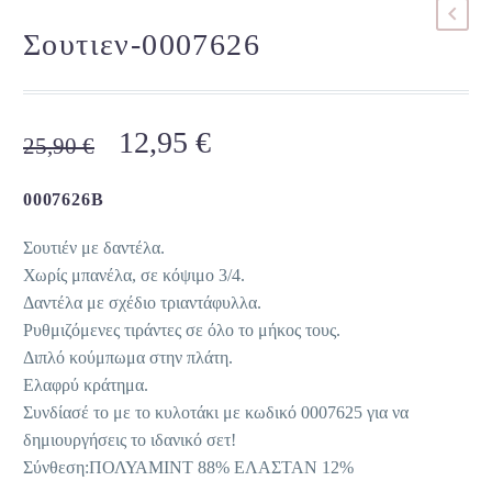
Σουτιεν-0007626
Original
Η
12,95
€
25,90
€
price
τρέχουσα
was:
τιμή
0007626B
25,90 €.
είναι:
Σουτιέν με δαντέλα.
12,95 €.
Χωρίς μπανέλα, σε κόψιμο 3/4.
Δαντέλα με σχέδιο τριαντάφυλλα.
Ρυθμιζόμενες τιράντες σε όλο το μήκος τους.
Διπλό κούμπωμα στην πλάτη.
Ελαφρύ κράτημα.
Συνδίασέ το με το κυλοτάκι με κωδικό 0007625 για να
δημιουργήσεις το ιδανικό σετ!
Σύνθεση:ΠΟΛΥΑΜΙΝΤ 88% ΕΛΑΣΤΑΝ 12%