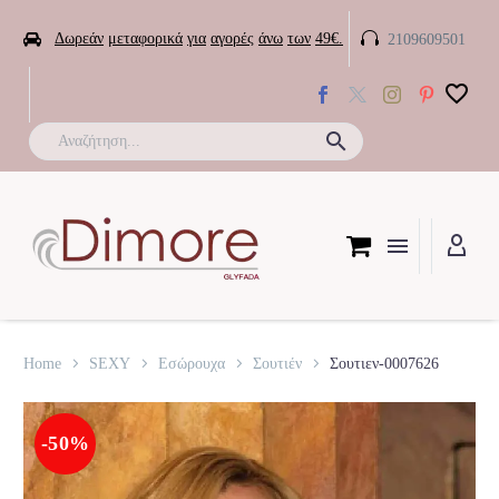


Δωρεάν
μεταφορικά
για
αγορές
άνω
των
49€.
2109609501

Home
SEXY
Εσώρουχα
Σουτιέν
Σουτιεν-0007626
-50%