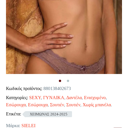
Κωδικός προϊόντος:
880138402673
Κατηγορίες:
SEXY
,
ΓΥΝΑΙΚΑ
,
Δαντέλα
,
Ενισχυμένο
,
Εσώρουχα
,
Εσώρουχα
,
Σουτιέν
,
Σουτιέν
,
Χωρίς μπανέλα
.
Ετικέτα:
ΧΕΙΜΩΝΑΣ 2024-2025
Μάρκα:
SIELEI