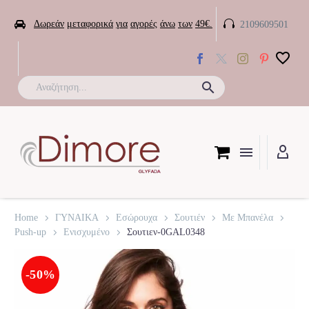


Δωρεάν
μεταφορικά
για
αγορές
άνω
των
49€.
2109609501

Home
ΓΥΝΑΙΚΑ
Εσώρουχα
Σουτιέν
Με Μπανέλα
Push-up
Ενισχυμένο
Σουτιεν-0GAL0348
-50%