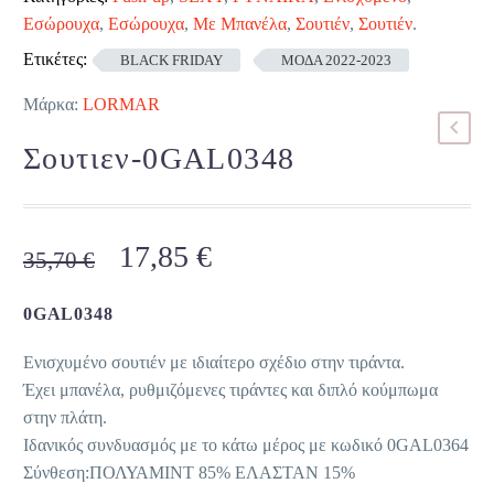
Εσώρουχα
,
Εσώρουχα
,
Με Μπανέλα
,
Σουτιέν
,
Σουτιέν
.
Ετικέτες:
BLACK FRIDAY
ΜΟΔΑ 2022-2023
Μάρκα:
LORMAR
Σουτιεν-0GAL0348
Original
Η
17,85
€
35,70
€
price
τρέχουσα
was:
τιμή
0GAL0348
35,70 €.
είναι:
Ενισχυμένο σουτιέν με ιδιαίτερο σχέδιο στην τιράντα.
17,85 €.
Έχει μπανέλα, ρυθμιζόμενες τιράντες και διπλό κούμπωμα
στην πλάτη.
Ιδανικός συνδυασμός με το κάτω μέρος με κωδικό 0GAL0364
Σύνθεση:ΠΟΛΥΑΜΙΝΤ 85% ΕΛΑΣΤΑΝ 15%