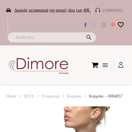


Δωρεάν
μεταφορικά
για
αγορές
άνω
των
49€.
2109609501

Home
SEXY
Εσώρουχα
Κορμάκι
Κορμάκι – 0004057