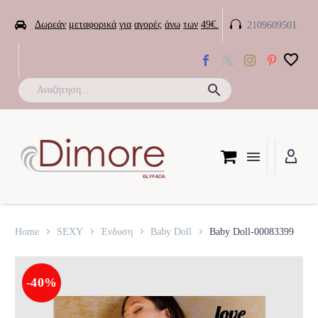


Δωρεάν
μεταφορικά
για
αγορές
άνω
των
49€.
2109609501

Home
SEXY
Ένδυση
Baby Doll
Baby Doll-00083399
-40%