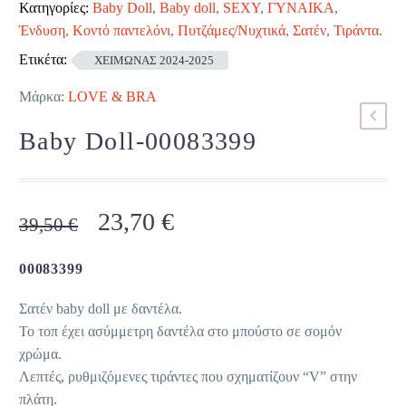
Κατηγορίες:
Baby Doll
,
Baby doll
,
SEXY
,
ΓΥΝΑΙΚΑ
,
Ένδυση
,
Κοντό παντελόνι
,
Πυτζάμες/Νυχτικά
,
Σατέν
,
Τιράντα
.
Ετικέτα:
ΧΕΙΜΩΝΑΣ 2024-2025
Μάρκα:
LOVE & BRA
Baby Doll-00083399
Original
Η
23,70
€
39,50
€
price
τρέχουσα
was:
τιμή
00083399
39,50 €.
είναι:
Σατέν baby doll με δαντέλα.
23,70 €.
Το τοπ έχει ασύμμετρη δαντέλα στο μπούστο σε σομόν
χρώμα.
Λεπτές, ρυθμιζόμενες τιράντες που σχηματίζουν “V” στην
πλάτη.