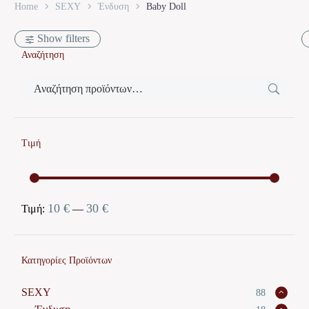
Home
SEXY
Ένδυση
Baby Doll
Show filters
Αναζήτηση
Τιμή
10 €
30 €
Ελάχιστη
Μέγιστη
Τιμή:
—
τιμή
τιμή
Κατηγορίες Προϊόντων
SEXY
88