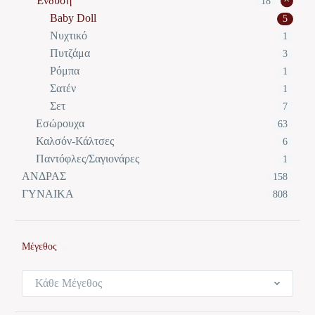
Ένδυση
18
Baby Doll
5
Νυχτικό
1
Πυτζάμα
3
Ρόμπα
1
Σατέν
1
Σετ
7
Εσώρουχα
63
Καλσόν-Κάλτσες
6
Παντόφλες/Σαγιονάρες
1
ΑΝΔΡΑΣ
158
ΓΥΝΑΙΚΑ
808
Μέγεθος
Κάθε Μέγεθος