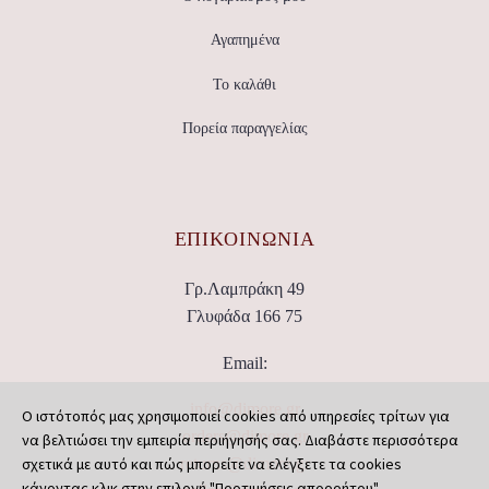
Αγαπημένα
Το καλάθι
Πορεία παραγγελίας
ΕΠΙΚΟΙΝΩΝΊΑ
Γρ.Λαμπράκη 49
Γλυφάδα 166 75
Email:
info@dimore.gr
Ο ιστότοπός μας χρησιμοποιεί cookies από υπηρεσίες τρίτων για
orders@dimore.gr
να βελτιώσει την εμπειρία περιήγησής σας. Διαβάστε περισσότερα
σχετικά με αυτό και πώς μπορείτε να ελέγξετε τα cookies
returns@dimore.gr
κάνοντας κλικ στην επιλογή "Προτιμήσεις απορρήτου".