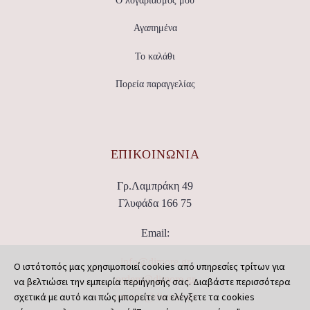
Ο λογαριασμός μου
Αγαπημένα
Το καλάθι
Πορεία παραγγελίας
ΕΠΙΚΟΙΝΩΝΊΑ
Γρ.Λαμπράκη 49
Γλυφάδα 166 75
Email:
info@dimore.gr
Ο ιστότοπός μας χρησιμοποιεί cookies από υπηρεσίες τρίτων για
orders@dimore.gr
να βελτιώσει την εμπειρία περιήγησής σας. Διαβάστε περισσότερα
σχετικά με αυτό και πώς μπορείτε να ελέγξετε τα cookies
returns@dimore.gr