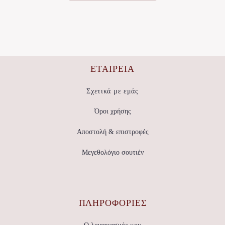
επιλεγούν
στη
σελίδα
του
προϊόντος
ΕΤΑΙΡΕΊΑ
Σχετικά με εμάς
Όροι χρήσης
Αποστολή & επιστροφές
Μεγεθολόγιο σουτιέν
ΠΛΗΡΟΦΟΡΙΕΣ