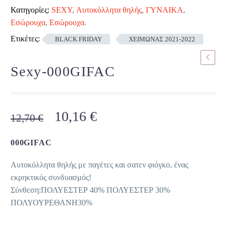
Κατηγορίες:
SEXY
,
Αυτοκόλλητα θηλής
,
ΓΥΝΑΙΚΑ
,
Εσώρουχα
,
Εσώρουχα
.
Ετικέτες:
BLACK FRIDAY
ΧΕΙΜΩΝΑΣ 2021-2022
Sexy-000GIFAC
Original
Η
10,16
€
12,70
€
price
τρέχουσα
was:
τιμή
000GIFAC
12,70 €.
είναι:
Αυτοκόλλητα θηλής με παγέτες και σατεν φιόγκο, ένας
10,16 €.
εκρηκτικός συνδυασμός!
Σύνθεση:ΠΟΛΥΕΣΤΕΡ 40% ΠΟΛΥΕΣΤΕΡ 30%
ΠΟΛΥΟΥΡΕΘΑΝΗ30%