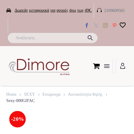


Δωρεάν
μεταφορικά
για
αγορές
άνω
των
49€.
2109609501

Home
SEXY
Εσώρουχα
Αυτοκόλλητα θηλής
Sexy-000GIFAC
-20%