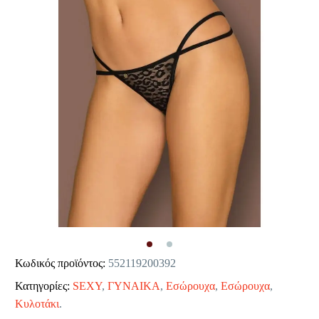
Κωδικός προϊόντος:
552119200392
Κατηγορίες:
SEXY
,
ΓΥΝΑΙΚΑ
,
Εσώρουχα
,
Εσώρουχα
,
Κυλοτάκι
.