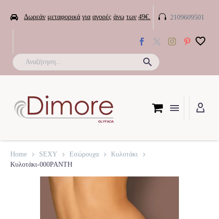


Δωρεάν
μεταφορικά
για
αγορές
άνω
των
49€.
2109609501

Home
SEXY
Εσώρουχα
Κυλοτάκι
Κυλοτάκι-000PANTH